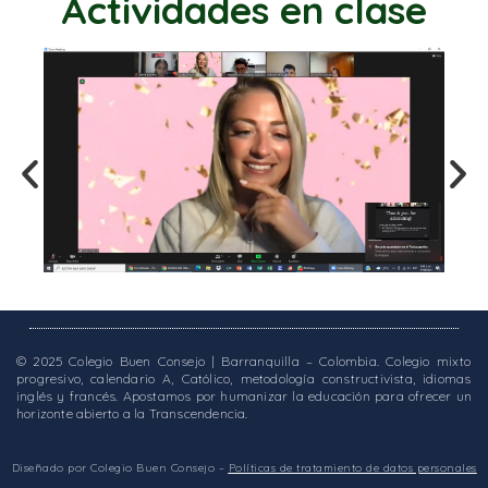
Actividades en clase
Diploma Dual teacher
© 2025 Colegio Buen Consejo | Barranquilla – Colombia. Colegio mixto
progresivo, calendario A, Católico, metodología constructivista, idiomas
inglés y francés. Apostamos por humanizar la educación para ofrecer un
horizonte abierto a la Transcendencia.
Diseñado por Colegio Buen Consejo –
Políticas de tratamiento de datos personales