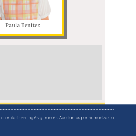
Paula Benítez
, con énfasis en inglés y francés. Apostamos por humanizar la