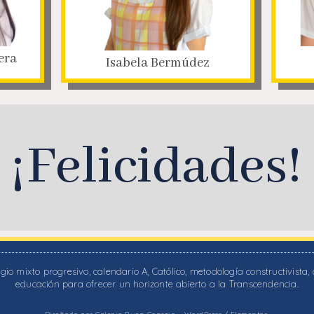
era
Isabela Bermúdez
¡Felicidades!
io mixto progresivo, calendario A, Católico, metodología constructivista
educación para ofrecer un horizonte abierto a la Transcendencia.