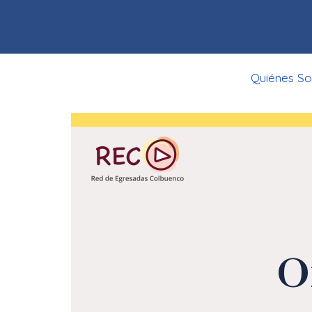
Quiénes S
O