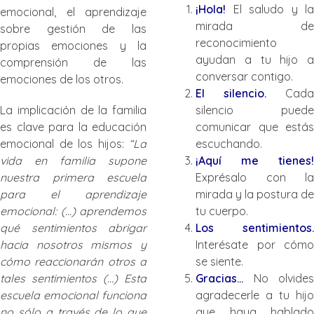
¡Hola!
El saludo y la
emocional, el aprendizaje
mirada de
sobre gestión de las
reconocimiento
propias emociones y la
ayudan a tu hijo a
comprensión de las
conversar contigo.
emociones de los otros.
El silencio.
Cada
La implicación de la familia
silencio puede
es clave para la educación
comunicar que estás
emocional de los hijos:
“La
escuchando.
vida en familia supone
¡Aquí me tienes!
nuestra primera escuela
Exprésalo con la
para el aprendizaje
mirada y la postura de
emocional: (…) aprendemos
tu cuerpo.
qué sentimientos abrigar
Los sentimientos.
hacia nosotros mismos y
Interésate por cómo
cómo reaccionarán otros a
se siente.
tales sentimientos (…) Esta
Gracias…
No olvides
escuela emocional funciona
agradecerle a tu hijo
no sólo a través de lo que
que haya hablado