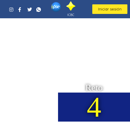
Iniciar sesión
ICBC
Reto
4