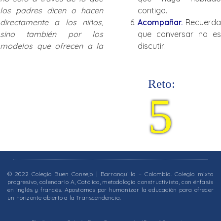
los padres dicen o hacen
contigo.
directamente a los niños,
Acompañar.
Recuerda
sino también por los
que conversar no es
modelos que ofrecen a la
discutir.
Reto:
5
© 2022 Colegio Buen Consejo | Barranquilla – Colombia. Colegio mixto
progresivo, calendario A, Católico, metodología constructivista, con énfasis
en inglés y francés. Apostamos por humanizar la educación para ofrecer
un horizonte abierto a la Transcendencia.