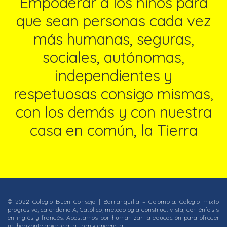
Empoderar a los niños para
que sean personas cada vez
más humanas, seguras,
sociales, autónomas,
independientes y
respetuosas consigo mismas,
con los demás y con nuestra
casa en común, la Tierra
© 2022 Colegio Buen Consejo | Barranquilla – Colombia. Colegio mixto
progresivo, calendario A, Católico, metodología constructivista, con énfasis
en inglés y francés. Apostamos por humanizar la educación para ofrecer
un horizonte abierto a la Transcendencia.