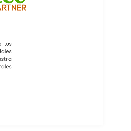
e tus
dales
stra
rales