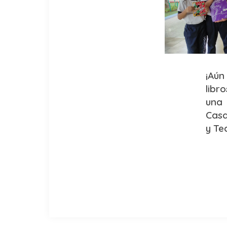
¡Aún
libr
una 
Casa
y Te