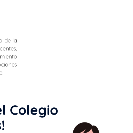
a de la
centes,
imiento
pciones
e.
el Colegio
!