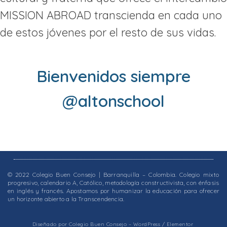
MISSION ABROAD transcienda en cada uno
de estos jóvenes por el resto de sus vidas.
Bienvenidos siempre
@altonschool
© 2022 Colegio Buen Consejo | Barranquilla – Colombia. Colegio mixto
progresivo, calendario A, Católico, metodología constructivista, con énfasis
en inglés y francés. Apostamos por humanizar la educación para ofrecer
un horizonte abierto a la Transcendencia.
Diseñado por Colegio Buen Consejo – WordPress / Elementor