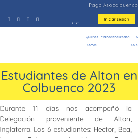
Pago Asocolbuenco
Iniciar sesión
ICBC
Quiénes
Internacionalización
S
Somos
Colb
Estudiantes de Alton en
Colbuenco 2023
Durante 11 días nos acompañó la
Delegación proveniente de Alton,
Inglaterra. Los 6 estudiantes: Hector, Bea,