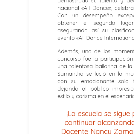
demostrado su talento y de
nacional «All Dance», celebra
Con un desempeño excepci
obtener el segundo luga
asegurando así su clasificac
evento «All Dance Internationa
Además, uno de los moment
concurso fue la participació
una talentosa bailarina de l
Samantha se lució en la m
con su emocionante solo t
dejando al público impresi
estilo y carisma en el escenario
¡La escuela se sigue
continuar alcanzando
Docente Nancy Zamor