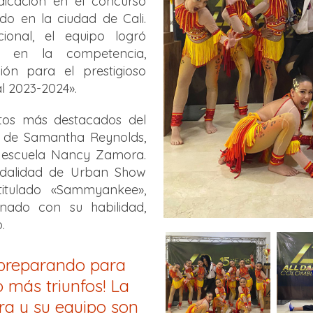
dicación en el concurso
do en la ciudad de Cali.
onal, el equipo logró
r en la competencia,
ión para el prestigioso
l 2023-2024».
os más destacados del
n de Samantha Reynolds,
a escuela Nancy Zamora.
odalidad de Urban Show
itulado «Sammyankee»,
onado con su habilidad,
.
 preparando para
 más triunfos! La
a y su equipo son