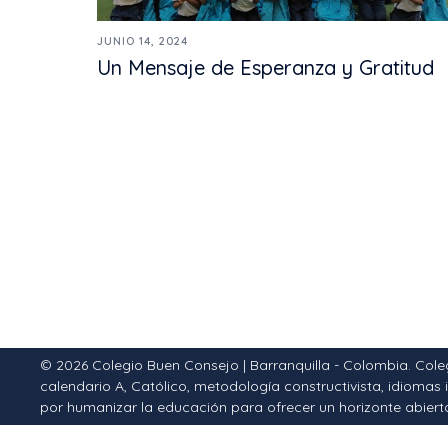
JUNIO 14, 2024
Un Mensaje de Esperanza y Gratitud
© 2026 Colegio Buen Consejo | Barranquilla - Colombia. Cole
calendario A, Católico, metodología constructivista, idiomas
por humanizar la educación para ofrecer un horizonte abiert