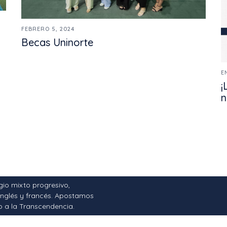
FEBRERO 5, 2024
Becas Uninorte
E
¡
n
gio mixto progresivo,
 inglés y francés. Apostamos
o a la Transcendencia.