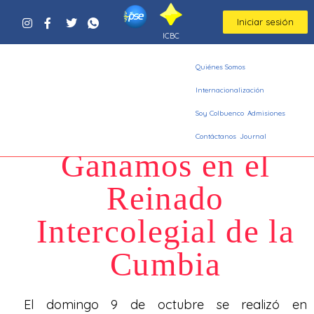
Iniciar sesión
ICBC
Quiénes Somos
Internacionalización
Soy Colbuenco
Admisiones
Contáctanos
Journal
Ganamos en el
Reinado
Intercolegial de la
Cumbia
El domingo 9 de octubre se realizó en