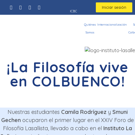
Iniciar sesión
ICBC
Quiénes
Internacionalización
S
Somos
Colb
¡La Filosofía vive
en COLBUENCO!
Nuestras estudiantes
Camila Rodríguez
y
Smuni
Gechen
ocuparon el primer lugar en el XXIV Foro de
Filosofía Lasallista, llevado a cabo en el
Instituto La