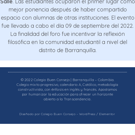
Salle
. Las estudiantes ocuparon el primer lugar como
mejor ponencia después de haber compartido
espacio con alumnas de otras instituciones. El evento
fue llevado a cabo el día 09 de septiembre del 2022.
La finalidad del foro fue incentivar la reflexión
filosófica en la comunidad estudiantil a nivel del
distrito de Barranquilla.
© 2022 Colegio Buen Consejo | Barranquilla – Colombia.
Colegio mixto progresivo, calendario A, Católico, metodología
constructivista, con énfasis en inglés y francés. Apostamos
por humanizar la educación para ofrecer un horizonte
abierto a la Transcendencia.
Diseñado por Colegio Buen Consejo – WordPress / Elementor