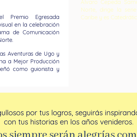
Álvaro Cepeda Samud
Norte, dirige la ser
l Premio Egresada
Caribe y es Catedráti
isual en la celebración
rama de Comunicación
Norte.
Las Aventuras de Ugo y
ina a Mejor Producción
eñó como guionista y
llosos por tus logros, seguirás inspiran
con tus historias en los años venideros.
s siempre serán alegrías co