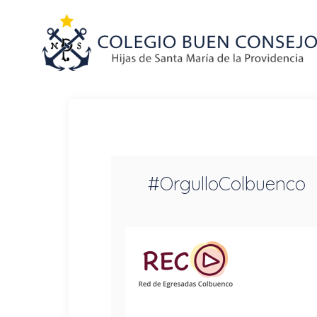
#OrgulloColbuenco