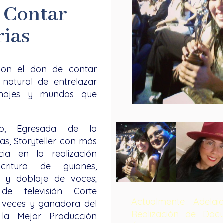
e Contar
rias
con el don de contar
 natural de entrelazar
onajes y mundos que
llo, Egresada de la
as, Storyteller con más
ia en la realización
scritura de guiones,
s y doblaje de voces;
e televisión Corte
Actualmente Adela
 veces y ganadora del
Realización de Docu
a Mejor Producción