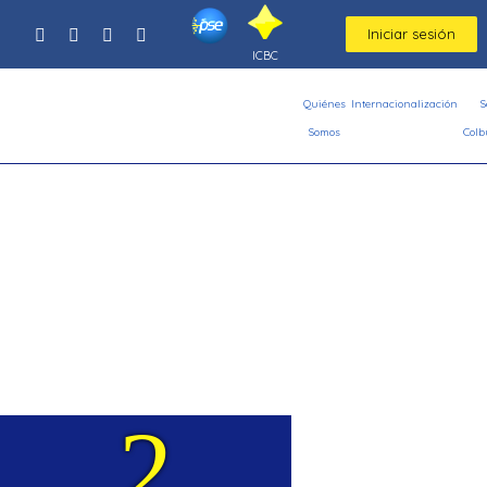
Iniciar sesión
ICBC
Quiénes
Internacionalización
S
Somos
Colb
Reto:
2