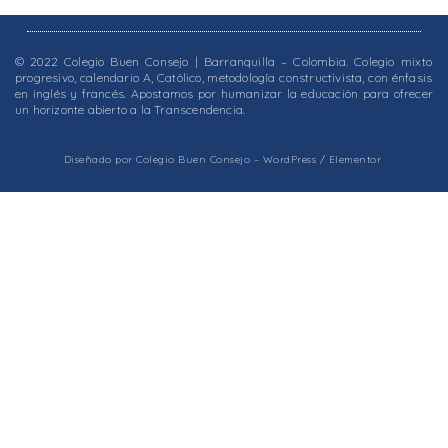
© 2022 Colegio Buen Consejo | Barranquilla – Colombia. Colegio mixto
progresivo, calendario A, Católico, metodología constructivista, con énfasis
en inglés y francés. Apostamos por humanizar la educación para ofrecer
un horizonte abierto a la Transcendencia.
Diseñado por Colegio Buen Consejo – WordPress / Elementor