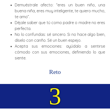
Demuéstrale afecto: “eres un buen niño, una
buena niña, eres muy inteligente, te quiero mucho,
te amo”.
Déjale saber que tú como padre o madre no eres
perfecta.
No lo confundas: sé sincero. Si no hace algo bien,
díselo con cariño. Sé un buen espejo.
Acepta sus emociones: ayúdalo a sentirse
cómodo con sus emociones, definiendo lo que
siente.
Reto
3