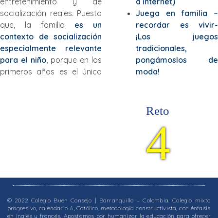
entretenimiento y de
a internet)
socialización reales. Puesto
Juega en familia –
que, la familia
es un
recordar es vivir-
contexto de socialización
¡Los juegos
especialmente relevante
tradicionales,
para el niño
, porque en los
pongámoslos de
primeros años es el único
moda!
Reto
4
© 2022 Colegio Buen Consejo | Barranquilla – Colombia. Colegio mixto
progresivo, calendario A, Católico, metodología constructivista, con énfasis
en inglés y francés. Apostamos por humanizar la educación para ofrecer