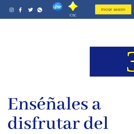
Iniciar sesión
ICBC
Reto:
Imágenes de Alexas_Fotos en Pixabay
Enséñales a
disfrutar del