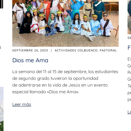
S
y
F
SEPTIEMBRE 26, 2023
ACTIVIDADES COLBUENCO
,
PASTORAL
E
Dios me Ama
G
La semana del 11 al 15 de septiembre, los estudiantes
R
de segundo grado tuvieron la oportunidad
G
de adentrarse en la vida de Jesús en un evento
T
especial llamado «Dios me Ama».
p
p
Leer más
L