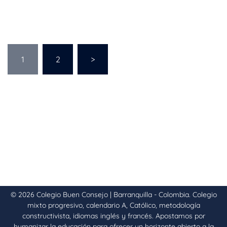
1
2
>
© 2026 Colegio Buen Consejo | Barranquilla - Colombia. Colegio
mixto progresivo, calendario A, Católico, metodología
constructivista, idiomas inglés y francés. Apostamos por
humanizar la educación para ofrecer un horizonte abierto a la